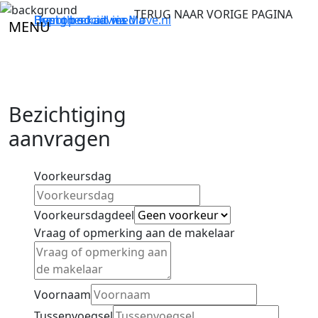
TERUG NAAR VORIGE PAGINA
Breng bod uit via
Hypotheekadvies
Deel op social media
Move.nl
MENU
Bezichtiging
aanvragen
Voorkeursdag
Voorkeursdagdeel
Vraag of opmerking aan de makelaar
Voornaam
Tussenvoegsel