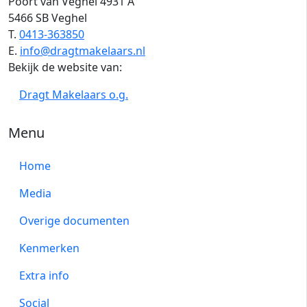
Poort van Veghel 4931 A
5466 SB Veghel
T.
0413-363850
E.
info@dragtmakelaars.nl
Bekijk de website van:
Dragt Makelaars o.g.
Menu
Home
Media
Overige documenten
Kenmerken
Extra info
Social